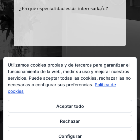
Política de Privacidad
Utilizamos cookies propias y de terceros para garantizar el
He leído y acepto la Política de Privacidad
Ver
funcionamiento de la web, medir su uso y mejorar nuestros
servicios. Puede aceptar todas las cookies, rechazar las no
Política
necesarias o configurar sus preferencias.
Política de
cookies
Enviar Mensaje
Aceptar todo
Rechazar
Configurar